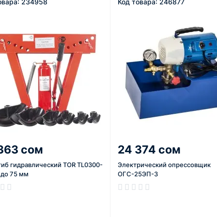
овара: 234958
Код товара: 246877
363 сом
24 374 сом
гиб гидравлический TOR TL0300-
Электрический опрессовщик
 до 75 мм
ОГС-25ЭП-3
ичии
В наличии