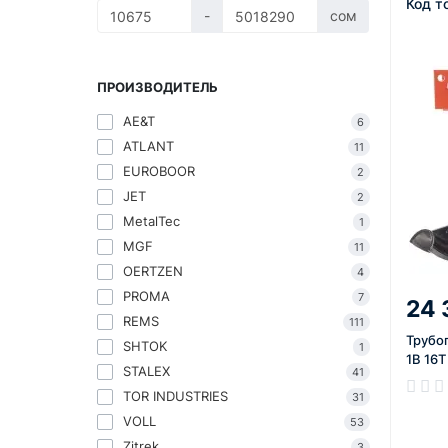
Код т
-
сом
ПРОИЗВОДИТЕЛЬ
AE&T
6
ATLANT
11
EUROBOOR
2
JET
2
MetalTec
1
MGF
11
OERTZEN
4
PROMA
7
24 
REMS
111
Трубо
SHTOK
1
1B 16T
STALEX
41
TOR INDUSTRIES
31
В нал
VOLL
53
Zitrek
3