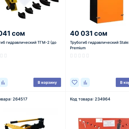
041 сом
40 031 сом
гиб гидравлический ТГМ-2 (до
Трубогиб гидравлический Stale
Premium
ичии
В наличии
В корзину
В ко
овара: 264517
Код товара: 234964