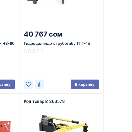
40 767 сом
x HB-60
Гидроцилиндр к трубогибу ТПГ-1Б
В наличии
рзину
В корзину
Код товара: 263578