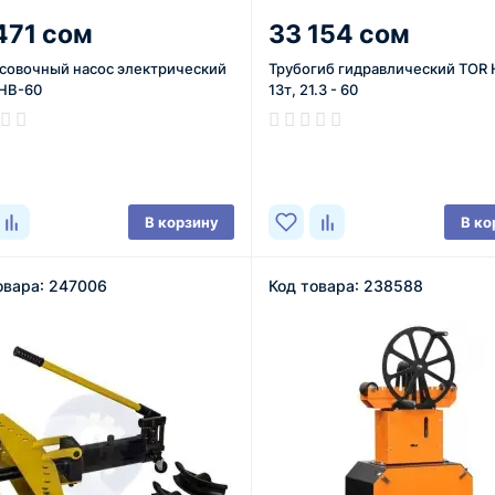
471 сом
33 154 сом
совочный насос электрический
Трубогиб гидравлический TOR
HB-60
13т, 21.3 - 60
ичии
В наличии
В корзину
В ко
овара: 247006
Код товара: 238588