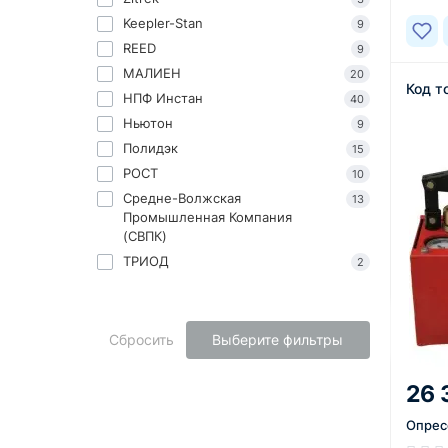
Keepler-Stan
9
REED
9
МАЛИЕН
20
Код т
НПФ Инстан
40
Ньютон
9
Полидэк
15
РОСТ
10
Средне-Волжская
13
Промышленная Компания
(СВПК)
ТРИОД
2
Сбросить
Выберите фильтры
26 
Опрес