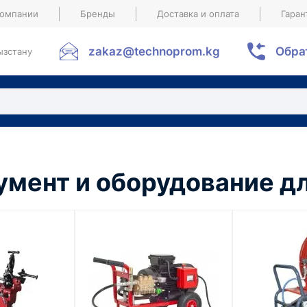
компании
Бренды
Доставка и оплата
Гаран
zakaz@technoprom.kg
Обра
ызстану
умент и оборудование дл