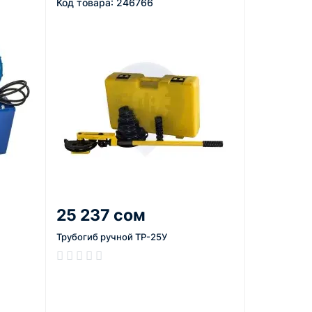
Код товара: 246766
25 237 сом
Трубогиб ручной ТР-25У
В наличии