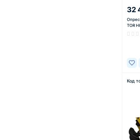
32 
Опрес
TOR H
В нал
Код т