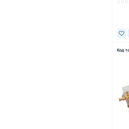
В нал
Код т