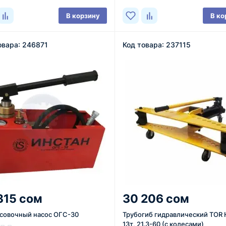
В корзину
В ко
овара: 246871
Код товара: 237115
315 сом
30 206 сом
совочный насос ОГС-30
Трубогиб гидравлический TOR
13т, 21.3-60 (с колесами)