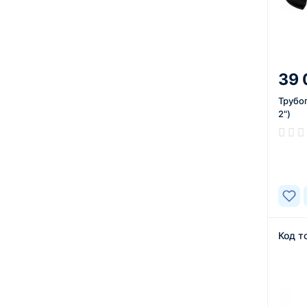
39 
Трубо
2")
В нал
Код т