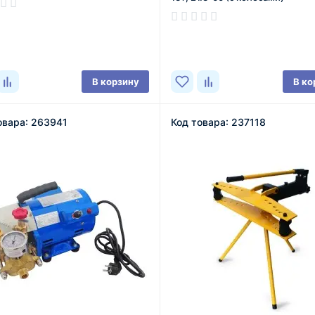
ичии
В наличии
В корзину
В ко
овара: 263941
Код товара: 237118