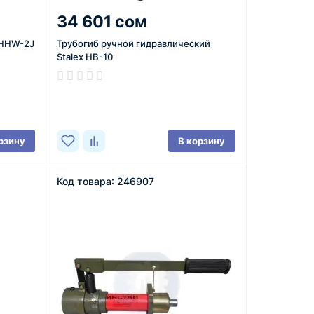
34 601 сом
 HHW-2J
Трубогиб ручной гидравлический
Stalex HB-10
В наличии
рзину
В корзину
Код товара: 246907