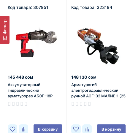
Код товара: 307951
Код товара: 323194
Фильтр
145 448 сом
148 130 сом
Аккумуляторный
Арматурогиб
гидравлический
электрогидравлический
арматурорез АБЭГ-18Р
ручной АЭГ-32 МАЛИЕН (25
тонн, 4-32 мм,
гидроцилиндр
В наличии
В наличии
одностороннего действия,
встроенный привод)
В корзину
В корзину