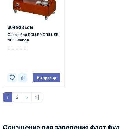
364 938 сом
Салат-бар ROLLER GRILL SB
40 F Wenge
В наличии
В корзину
1
2
>
>|
Оснащение для заведения фаст фуд