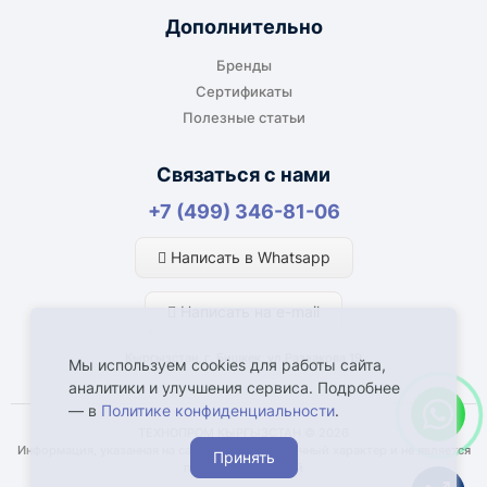
Дополнительно
Бренды
Сертификаты
Полезные статьи
Связаться с нами
+7 (499) 346-81-06
Написать в Whatsapp
Написать на e-mail
Кыргызстан, г. Бишкек, ул.Раззакова 19
Мы используем cookies для работы сайта,
аналитики и улучшения сервиса. Подробнее
— в
Политике конфиденциальности
.
ТЕХНОПРОМ КЫРГЫЗСТАН © 2026
Информация, указанная на сайте, имеет справочный характер и не является
Принять
публичной офертой