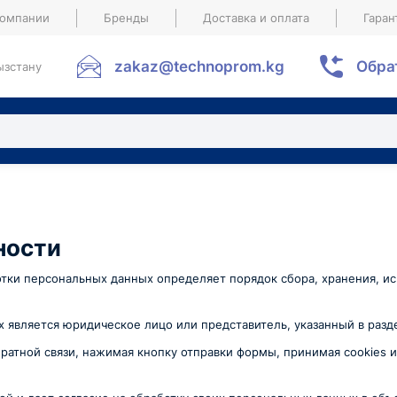
компании
Бренды
Доставка и оплата
Гаран
zakaz@technoprom.kg
Обра
ызстану
ности
тки персональных данных определяет порядок сбора, хранения, и
 является юридическое лицо или представитель, указанный в разд
обратной связи, нажимая кнопку отправки формы, принимая cookie