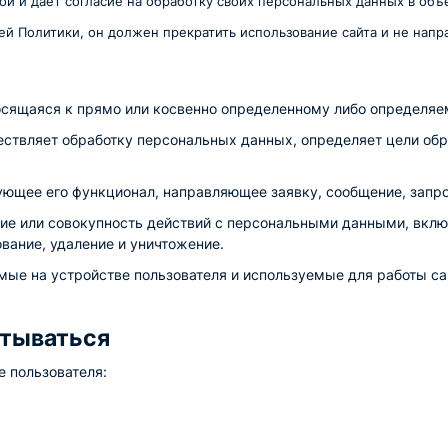
й и дает согласие на обработку своих персональных данных в объе
ей Политики, он должен прекратить использование сайта и не напр
сящаяся к прямо или косвенно определенному либо определяе
ествляет обработку персональных данных, определяет цели об
ющее его функционал, направляющее заявку, сообщение, запро
е или совокупность действий с персональными данными, включа
вание, удаление и уничтожение.
ые на устройстве пользователя и используемые для работы сай
атываться
 пользователя: