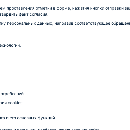
м проставления отметки в форме, нажатия кнопки отправки зая
твердить факт согласия.
отку персональных данных, направив соответствующее обращени
ехнологии.
потреблений.
ии cookies:
та и его основных функций.
ателя и повышать удобство использования сайта.